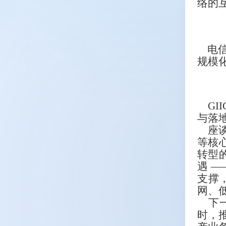
络的
电信终
规模
GII
与落
座谈
等核心
转型的
遇 —
支撑
网、
下一
时，