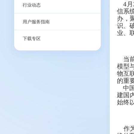
4月2
行业动态
信系统
办，
用户服务指南
识、
业、
下载专区
当前，
模型与
物互
的重
中国联
建国内
始终以
作为