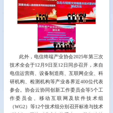
此外，电信终端产业协会
2025
年第三次
技术全会于
12
月
9
日至
12
日同步召开，来自
电信运营商、设备制造商、互联网企业、科
研机构、检测机构等产业各界近
400
位代表
参会。协会云协同创新工作委员会等
5
个工
作委员会、移动互联网及软件技术组
（
WG2
）等
12
个技术组分别召开标准与技术