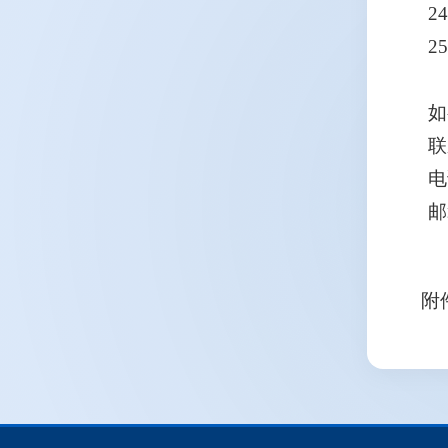
2
2
如
联
电
邮
附