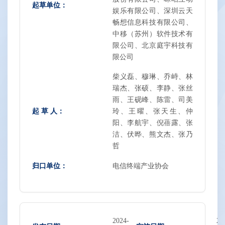
起草单位：
娱乐有限公司、深圳云天
畅想信息科技有限公司、
中移（苏州）软件技术有
限公司、北京庭宇科技有
限公司
柴义磊、穆琳、乔峙、林
瑞杰、张硕、李静、张丝
雨、王砚峰、陈雷、司美
起 草 人：
玲、王曜、张天生、仲
阳、李航宇、倪蓓露、张
洁、伏晔、熊文杰、张乃
哲
归口单位：
电信终端产业协会
2024-
20