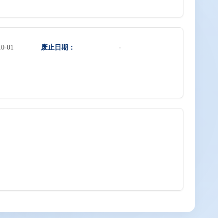
废止日期：
10-01
-