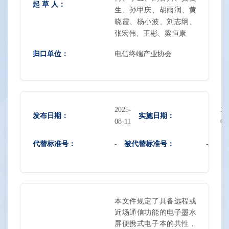
起 草 人：
生、孙甲庆、胡雨润、黄
晓霞、杨小波、刘志纲、
张宏伟、王彬、梁恒康
归口单位：
电信终端产业协会
2025-
20
发布日期：
实施日期：
08-11
08
代替标准号：
被代替标准号：
-
-
本文件规定了具备远程或
近场通信功能的电子墨水
屏便携式电子本的共性，