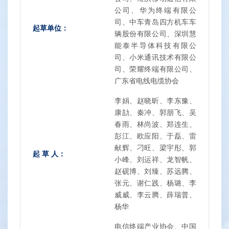
公司、华为终端有限公
司、中车青岛四方机车车
起草单位：
辆股份有限公司、深圳慧
能泰半导体科技有限公
司、小米通讯技术有限公
司、荣耀终端有限公司、
广东省电线电缆协会
李娟、赵晓昕、李东豫、
康劼、秦冲、郭朋飞、吴
春雨、林尚波、郑连生、
彭江、欧应阳、于磊、雷
献辉、刁旺、梁宇彤、郭
起 草 人：
小峰、刘运祥、龙智帆、
赵砚博、刘臻、苏远腾、
张元、谢仁践、杨璐、李
威威、李云腾、薛瑞普、
杨华
电信终端产业协会、中国