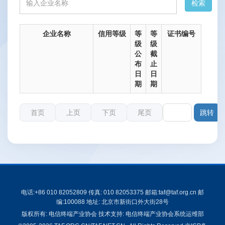
企业名称
信用等级
等
等
证书编号
级
级
公
截
布
止
日
日
期
期
首页
上页
下页
尾页
第
电话:+86 010 82052809 传真: 010 82053375 邮箱:taf@taf.org.cn 邮
编:100088 地址: 北京市新街口外大街28号
版权所有: 电信终端产业协会 技术支持: 电信终端产业协会系统运维部